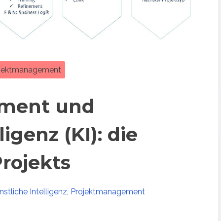
jektmanagement
ment und
igenz (KI): die
rojekts
nstliche Intelligenz
,
Projektmanagement