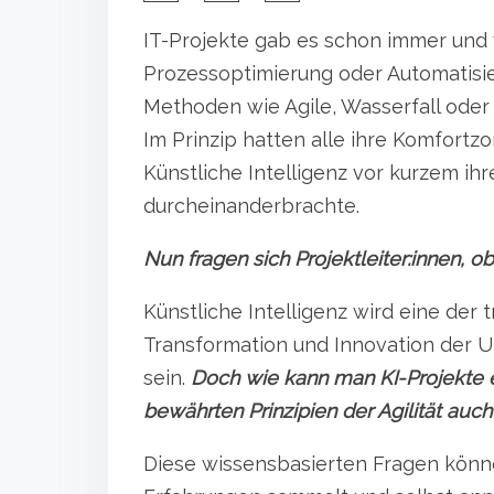
h
IT-Projekte gab es schon immer und w
a
Prozessoptimierung oder Automatisi
r
Methoden wie Agile, Wasserfall oder
e
Im Prinzip hatten alle ihre Komfortz
t
Künstliche Intelligenz vor kurzem ihr
h
durcheinanderbrachte.
i
s
Nun fragen sich Projektleiter:innen, ob
p
Künstliche Intelligenz wird eine der t
o
Transformation und Innovation der 
s
sein.
Doch wie kann man KI-Projekte 
t
bewährten Prinzipien der Agilität auc
o
n
Diese wissensbasierten Fragen kön
: