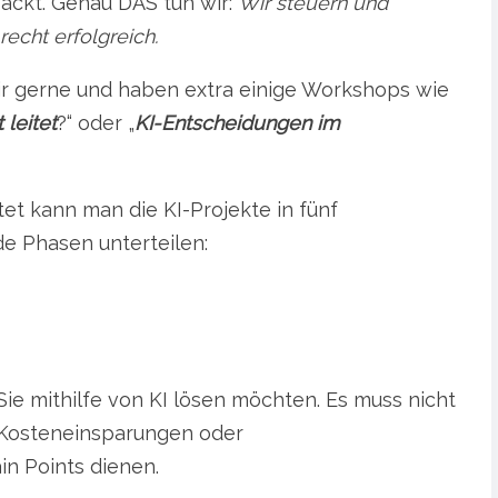
ackt. Genau DAS tun wir:
Wir steuern und
echt erfolgreich.
 gerne und haben extra einige Workshops wie
 leitet
?“ oder „
KI-Entscheidungen im
tet kann man die KI-Projekte in fünf
e Phasen unterteilen:
e Sie mithilfe von KI lösen möchten. Es muss nicht
h Kosteneinsparungen oder
n Points dienen.