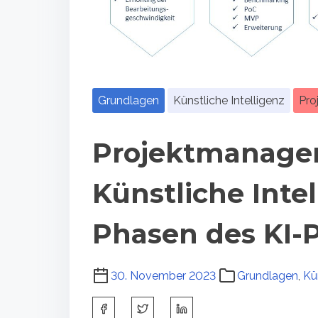
Grundlagen
Künstliche Intelligenz
Pro
Projektmanage
Künstliche Intell
Phasen des KI-P
30. November 2023
Grundlagen
,
Kü
S