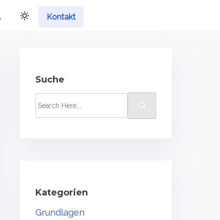
Kontakt
Suche
S
e
a
r
c
h
H
Kategorien
e
Grundlagen
r