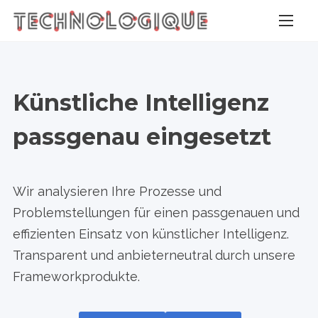
S
k
i
p
t
Künstliche Intelligenz
o
passgenau eingesetzt
c
o
n
Wir analysieren Ihre Prozesse und
t
Problemstellungen für einen passgenauen und
e
effizienten Einsatz von künstlicher Intelligenz.
n
Transparent und anbieterneutral durch unsere
t
Frameworkprodukte.